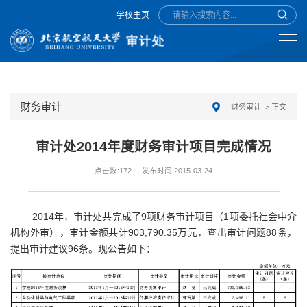
学校主页
财务审计
财务审计
> 正文
审计处2014年度财务审计项目完成情况
点击数:
172
发布时间:2015-03-24
2014
年，审计处共完成了
9
项财务审计项目（
1
项委托社会中介
机构外审），审计金额共计
903,790.35
万元，查出审计问题
88
条，
提出审计建议
96
条。现公告如下：